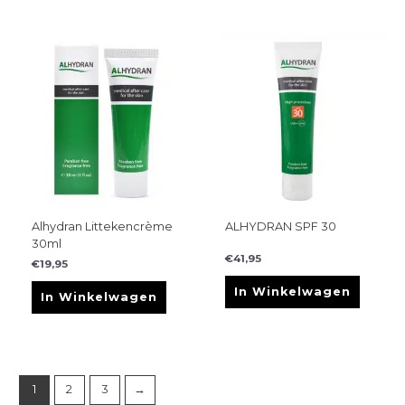
Alhydran Littekencrème
ALHYDRAN SPF 30
30ml
€
41,95
€
19,95
In Winkelwagen
In Winkelwagen
1
2
3
→