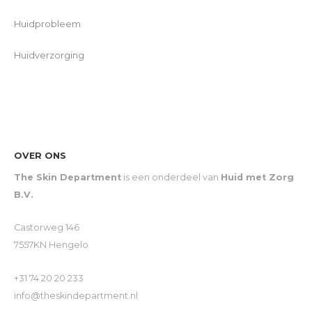
Huidprobleem
Huidverzorging
OVER ONS
The Skin Department
is een onderdeel van
Huid met Zorg
B.V.
Castorweg 146
7557KN Hengelo
+31 74 20 20 233
info@theskindepartment.nl