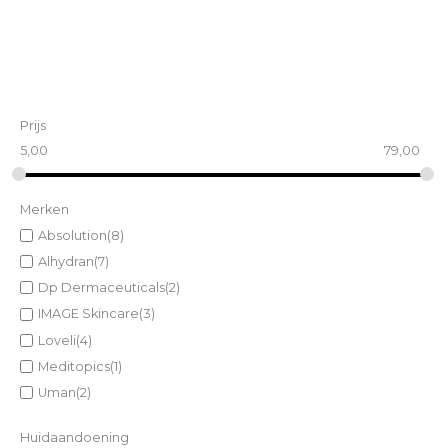
Prijs
5,00
79,00
Merken
Absolution
(8)
Alhydran
(7)
Dp Dermaceuticals
(2)
IMAGE Skincare
(3)
Loveli
(4)
Meditopics
(1)
Uman
(2)
Huidaandoening