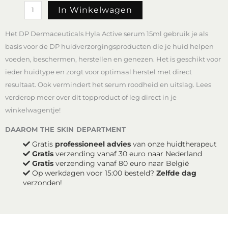
DP
In Winkelwagen
Dermaceuticals
Hyla
Het DP Dermaceuticals Hyla Active serum 15ml gebruik je als
Active
15ml
basis voor de DP huidverzorgingsproducten die je huid helpen
aantal
voeden, beschermen, herstellen en genezen. Het is geschikt voor
ieder huidtype en zorgt voor optimaal herstel met direct
resultaat. Ook vermindert het serum roodheid en uitslag. Lees
verderop meer over dit topproduct of leg direct in je
winkelwagentje!
daarom the skin department
Gratis
professioneel advies
van onze huidtherapeut
Gratis
verzending vanaf 30 euro naar Nederland
Gratis
verzending vanaf 80 euro naar België
Op werkdagen voor 15:00 besteld?
Zelfde dag
verzonden!