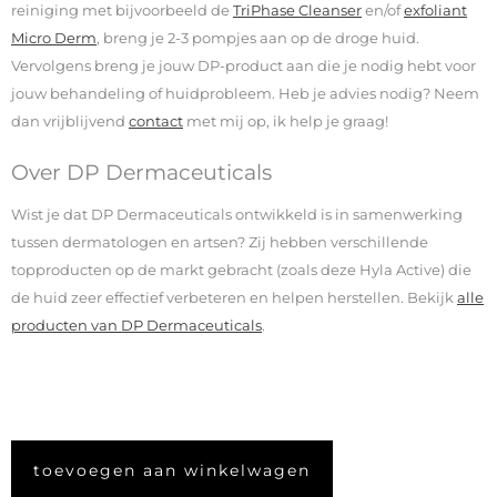
reiniging met bijvoorbeeld de
TriPhase Cleanser
en/of
exfoliant
Micro Derm
, breng je 2-3 pompjes aan op de droge huid.
Vervolgens breng je jouw DP-product aan die je nodig hebt voor
jouw behandeling of huidprobleem. Heb je advies nodig? Neem
dan vrijblijvend
contact
met mij op, ik help je graag!
Over DP Dermaceuticals
Wist je dat DP Dermaceuticals ontwikkeld is in samenwerking
tussen dermatologen en artsen? Zij hebben verschillende
topproducten op de markt gebracht (zoals deze Hyla Active) die
de huid zeer effectief verbeteren en helpen herstellen. Bekijk
alle
producten van DP Dermaceuticals
.
toevoegen aan winkelwagen