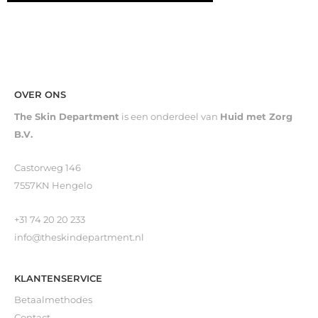
OVER ONS
The Skin Department
is een onderdeel van
Huid met Zorg
B.V.
Castorweg 146
7557KN Hengelo
+31 74 20 20 233
info@theskindepartment.nl
KLANTENSERVICE
Betaalmethodes
Contact