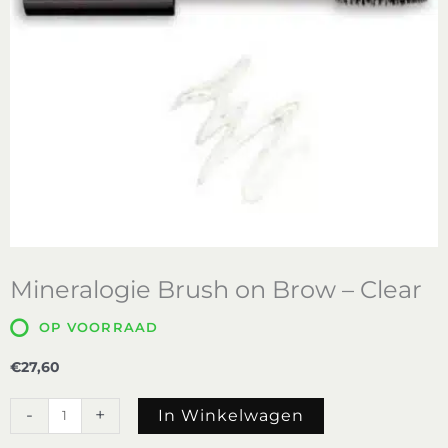
Mineralogie Brush on Brow – Clear
OP VOORRAAD
€
27,60
Mineralogie
-
+
In Winkelwagen
Brush
on