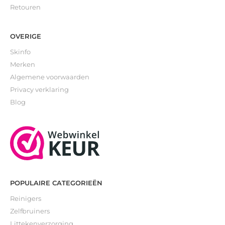
Retouren
OVERIGE
Skinfo
Merken
Algemene voorwaarden
Privacy verklaring
Blog
POPULAIRE CATEGORIEËN
Reinigers
Zelfbruiners
Littekenverzorging