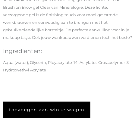
Brush on Brow gel Clear van Mineralogie. Deze lichte,
verzorgende gel is de finishing touch voor mooi gevormde
wenkbrauwen en eenvoudig aan te brengen met het
gebruiksvriendelijke borsteltje. De perfecte aanvulling voor in je
makeup tasje. Ook jouw wenkbrauwen verdienen toch het beste?
Ingrediënten:
Aqua (water), Glycerin, Ployacrylate-14, Acrylates Crosspolymer-3,
Hydroxyethyl Acrylate
toevoegen aan winkelwagen