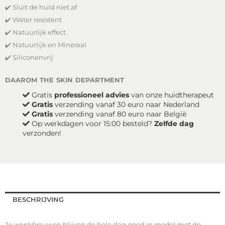
✔️ Sluit de huid niet af
Brow
-
✔️ Water resistent
Clear
✔️ Natuurlijk effect
aantal
✔️ Natuurlijk en Mineraal
✔️ Siliconenvrij
daarom the skin department
Gratis
professioneel advies
van onze huidtherapeut
Gratis
verzending vanaf 30 euro naar Nederland
Gratis
verzending vanaf 80 euro naar België
Op werkdagen voor 15:00 besteld?
Zelfde dag
verzonden!
BESCHRIJVING
Je wenkbrauwen blijven de hele dag goed in model met de