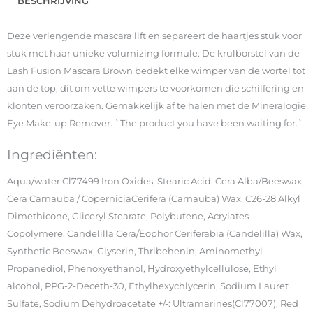
BESCHRIJVING
Deze verlengende mascara lift en separeert de haartjes stuk voor
stuk met haar unieke volumizing formule. De krulborstel van de
Lash Fusion Mascara Brown bedekt elke wimper van de wortel tot
aan de top, dit om vette wimpers te voorkomen die schilfering en
klonten veroorzaken. Gemakkelijk af te halen met de Mineralogie
Eye Make-up Remover. `The product you have been waiting for.`
Ingrediënten:
Aqua/water Cl77499 Iron Oxides, Stearic Acid. Cera Alba/Beeswax,
Cera Carnauba / CoperniciaCerifera (Carnauba) Wax, C26-28 Alkyl
Dimethicone, Gliceryl Stearate, Polybutene, Acrylates
Copolymere, Candelilla Cera/Eophor Ceriferabia (Candelilla) Wax,
Synthetic Beeswax, Glyserin, Thribehenin, Aminomethyl
Propanediol, Phenoxyethanol, Hydroxyethylcellulose, Ethyl
alcohol, PPG-2-Deceth-30, Ethylhexychlycerin, Sodium Lauret
Sulfate, Sodium Dehydroacetate +/-: Ultramarines(Cl77007), Red