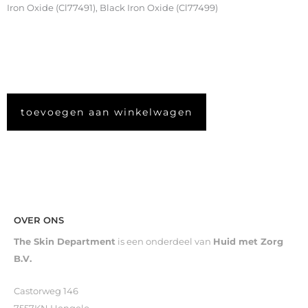
Iron Oxide (Cl77491), Black Iron Oxide (Cl77499)
toevoegen aan winkelwagen
OVER ONS
The Skin Department
is een onderdeel van
Huid met Zorg
B.V.
Castorweg 146