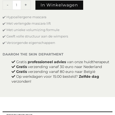
Mineralogie
-
+
In Winkelwagen
Lash
Fusion
✔️ Hypoallergene mascara
Mascara
-
✔️ Met verlengde mascara lift
Brown
✔️ Met unieke volumizing formule
aantal
✔️ Geeft volle structuur aan de wimpers
✔️ Verzorgende eigenschappen
daarom the skin department
Gratis
professioneel advies
van onze huidtherapeut
Gratis
verzending vanaf 30 euro naar Nederland
Gratis
verzending vanaf 80 euro naar België
Op werkdagen voor 15:00 besteld?
Zelfde dag
verzonden!