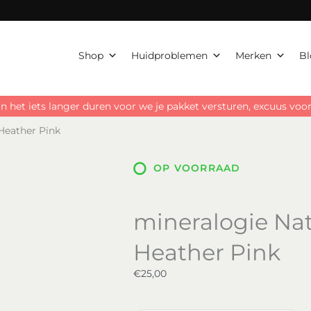
Heather
Pink
aantal
Shop
Huidproblemen
Merken
Bl
n het iets langer duren voor we je pakket versturen, excuus vo
 Heather Pink
OP VOORRAAD
mineralogie Natu
Heather Pink
€
25,00