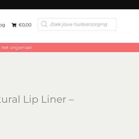
Producten
zoeken
og
€0,00
or het ongemak!
ral Lip Liner –