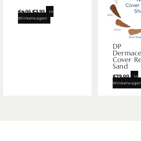
€
4,95
€
3,95
In
Winkelwagen
DP
Dermaceu
Cover R
Sand
€
79,00
In
Winkelwage