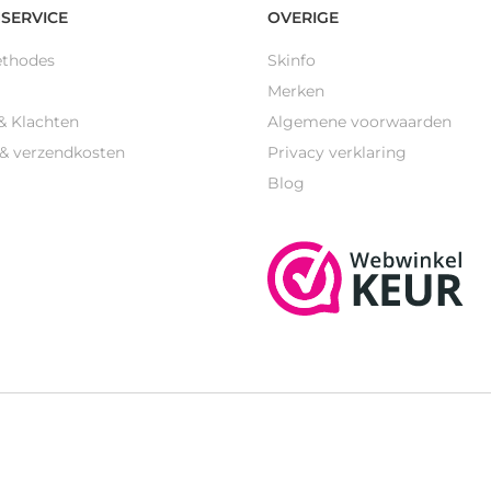
SERVICE
OVERIGE
ethodes
Skinfo
Merken
& Klachten
Algemene voorwaarden
 & verzendkosten
Privacy verklaring
Blog