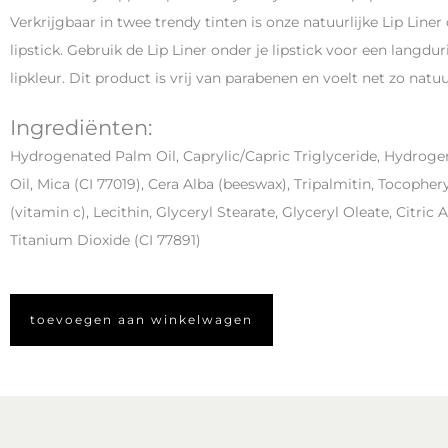
Verkrijgbaar in twee trendy tinten is onze natuurlijke Lip Liner 
lipstick. Gebruik de Lip Liner onder je lipstick voor een langdur
lipkleur. Dit product is vrij van parabenen en voelt net zo natu
Ingrediënten:
Hydrogenated Palm Oil, Caprylic/Capric Triglyceride, Hydrog
Oil, Mica (CI 77019), Cera Alba (beeswax), Tripalmitin, Tocopher
(vitamin c), Lecithin, Glyceryl Stearate, Glyceryl Oleate, Citric A
Titanium Dioxide (CI 77891)
toevoegen aan winkelwagen