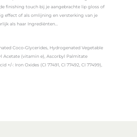
de finishing touch bij je aangebrachte lip gloss of
ig effect of als omlijning en versterking van je
urlijk als haar Ingrediënten…
enated Coco-Glycerides, Hydrogenated Vegetable
yl Acetate (vitamin e), Ascorbyl Palmitate
cid +/-: Iron Oxides (CI 77491, CI 77492, CI 77499),