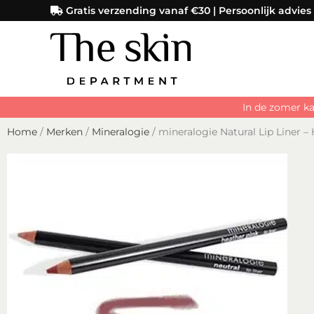
Ga
Gratis verzending vanaf €30 | Persoonlijk advies
naar
de
inhoud
In de zomer ka
Home
/
Merken
/
Mineralogie
/ mineralogie Natural Lip Liner –