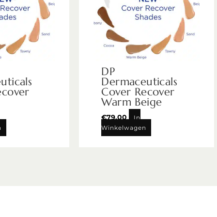
DP
ticals
Dermaceuticals
ecover
Cover Recover
Warm Beige
€
79,00
In
n
Winkelwagen