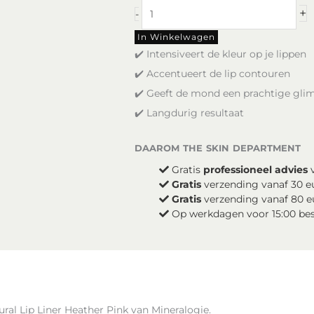
mineralogie
+
-
Natural
Lip
In Winkelwagen
Liner
✔️ Intensiveert de kleur op je lippen
-
✔️ Accentueert de lip contouren
Heather
✔️ Geeft de mond een prachtige gli
Pink
aantal
✔️ Langdurig resultaat
daarom the skin department
Gratis
professioneel advies
v
Gratis
verzending vanaf 30 e
Gratis
verzending vanaf 80 e
Op werkdagen voor 15:00 be
ural Lip Liner Heather Pink van Mineralogie.