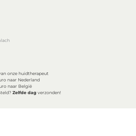
mlach
an onze huidtherapeut
uro naar Nederland
uro naar België
steld?
Zelfde dag
verzonden!