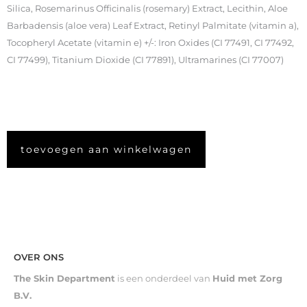
Silica, Rosemarinus Officinalis (rosemary) Extract, Lecithin, Aloe
Barbadensis (aloe vera) Leaf Extract, Retinyl Palmitate (vitamin a),
Tocopheryl Acetate (vitamin e) +/-: Iron Oxides (CI 77491, CI 77492,
CI 77499), Titanium Dioxide (CI 77891), Ultramarines (CI 77007)
toevoegen aan winkelwagen
OVER ONS
The Skin Department
is een onderdeel van
Huid met Zorg
B.V.