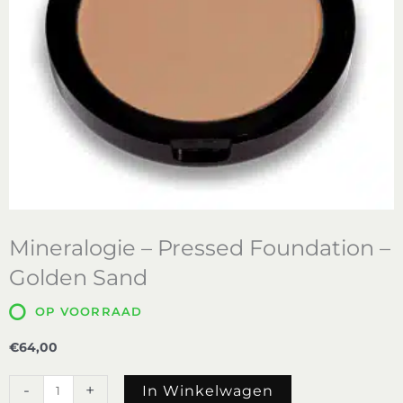
Mineralogie – Pressed Foundation –
Golden Sand
OP VOORRAAD
€
64,00
Mineralogie
-
+
In Winkelwagen
-