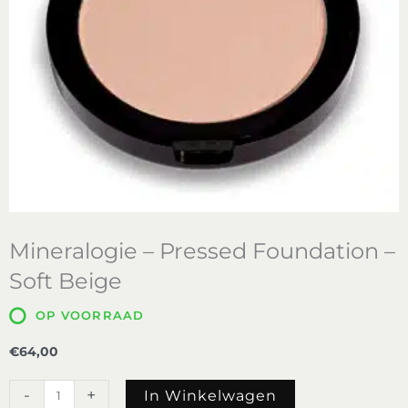
Mineralogie – Pressed Foundation –
Soft Beige
OP VOORRAAD
€
64,00
Mineralogie
-
+
In Winkelwagen
-