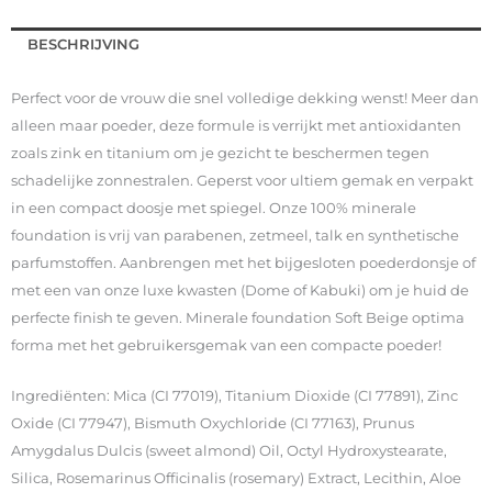
BESCHRIJVING
Perfect voor de vrouw die snel volledige dekking wenst! Meer dan
alleen maar poeder, deze formule is verrijkt met antioxidanten
zoals zink en titanium om je gezicht te beschermen tegen
schadelijke zonnestralen. Geperst voor ultiem gemak en verpakt
in een compact doosje met spiegel. Onze 100% minerale
foundation is vrij van parabenen, zetmeel, talk en synthetische
parfumstoffen. Aanbrengen met het bijgesloten poederdonsje of
met een van onze luxe kwasten (Dome of Kabuki) om je huid de
perfecte finish te geven. Minerale foundation Soft Beige optima
forma met het gebruikersgemak van een compacte poeder!
Ingrediënten: Mica (CI 77019), Titanium Dioxide (CI 77891), Zinc
Oxide (CI 77947), Bismuth Oxychloride (CI 77163), Prunus
Amygdalus Dulcis (sweet almond) Oil, Octyl Hydroxystearate,
Silica, Rosemarinus Officinalis (rosemary) Extract, Lecithin, Aloe