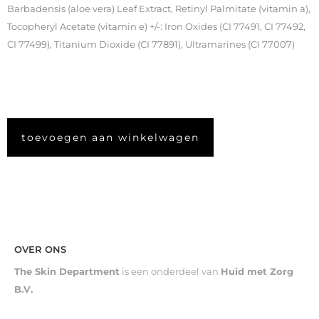
Barbadensis (aloe vera) Leaf Extract, Retinyl Palmitate (vitamin a),
Tocopheryl Acetate (vitamin e) +/-: Iron Oxides (CI 77491, CI 77492,
CI 77499), Titanium Dioxide (CI 77891), Ultramarines (CI 77007)
toevoegen aan winkelwagen
OVER ONS
The Skin Department
is een onderdeel van
Huid met Zorg
B.V.