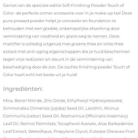
Geniet van de speciale editie Soft Finishing Powder Touch of
Color- de perfecte zomer accessoire voor in je make-up tas! Deze
pure pressed poeder helpt je concealer en foundation te
behouden met een gladde, onberispelijke afwerking door
vermindering van roodheid en glans weg te nemen. Deze
mattifier is volledig uitgerust met groene thee en witte thee
extract met anti-aging eigenschappen die je huid beschermen
tegen vrije radicalen en steunt in de vermindering van
beschadiging door de zon. De zachte finishing poeder Touch of
Color haalt echt het beste uit je huid!
Ingrediënten:
Mica, Boron Nitride, Zinc Oxide, Ethylhexyl Hydroxystearate,
Simmondsia Chinensis (jojoba) Seed Oil, Lecithin, Ricinus
Communis (castor) Seed Oil, Rosmarinus Officinalis (rosemary)
Leaf Oil, Retinol Palmitate, Tocopherol Acetate, Aloe Barbadensis
Leaf Extract, Water/Aqua, Propylene Glycol, Euterpe Oleracea Fruit