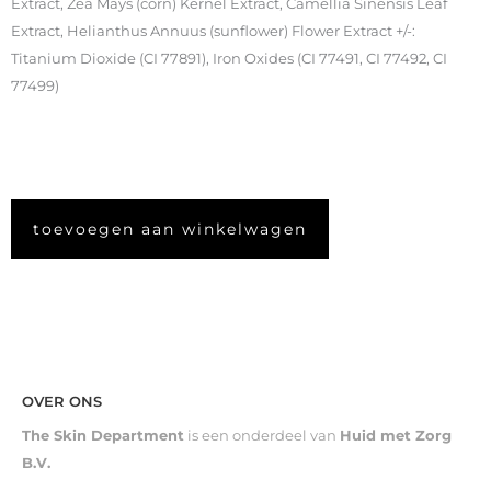
Extract, Zea Mays (corn) Kernel Extract, Camellia Sinensis Leaf
Extract, Helianthus Annuus (sunflower) Flower Extract +/-:
Titanium Dioxide (CI 77891), Iron Oxides (CI 77491, CI 77492, CI
77499)
toevoegen aan winkelwagen
OVER ONS
The Skin Department
is een onderdeel van
Huid met Zorg
B.V.