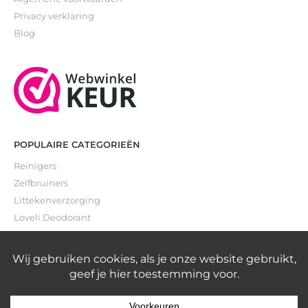
Privacy verklaring
Blog
POPULAIRE CATEGORIEËN
Reinigers
Zelfbruiners
Littekenverzorging
Loveli Deodorant
Gevoelige huid