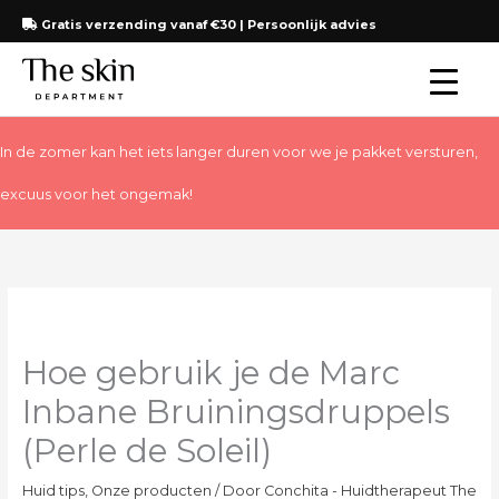
Ga
Gratis verzending vanaf €30 | Persoonlijk advies
naar
de
inhoud
In de zomer kan het iets langer duren voor we je pakket versturen,
excuus voor het ongemak!
Hoe gebruik je de Marc
Inbane Bruiningsdruppels
(Perle de Soleil)
Huid tips
,
Onze producten
/ Door
Conchita - Huidtherapeut The