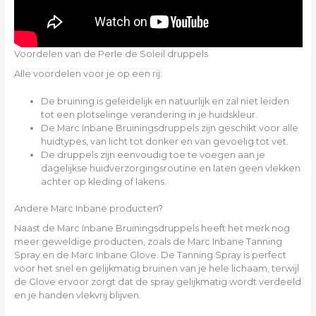
Voordelen van de Perle de Soleil druppels
Alle voordelen voor je op een rij:
De bruining is geleidelijk en natuurlijk en zal niet leiden
tot een plotselinge verandering in je huidskleur.
De Marc Inbane Bruiningsdruppels zijn geschikt voor alle
huidtypes, van licht tot donker en van gevoelig tot vet.
De druppels zijn eenvoudig toe te voegen aan je
dagelijkse huidverzorgingsroutine en laten geen vlekken
achter op kleding of lakens.
Andere Marc Inbane producten?
Naast de Marc Inbane Bruiningsdruppels heeft het merk nog
meer geweldige producten, zoals de Marc Inbane Tanning
Spray en de Marc Inbane Glove. De Tanning Spray is perfect
voor het snel en gelijkmatig bruinen van je hele lichaam, terwijl
de Glove ervoor zorgt dat de spray gelijkmatig wordt verdeeld
en je handen vlekvrij blijven.