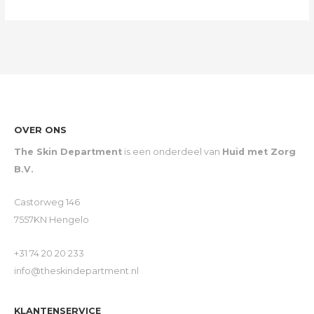
OVER ONS
The Skin Department
is een onderdeel van
Huid met Zorg
B.V.
Castorweg 146
7557KN Hengelo
+31 74 20 20 233
info@theskindepartment.nl
KLANTENSERVICE