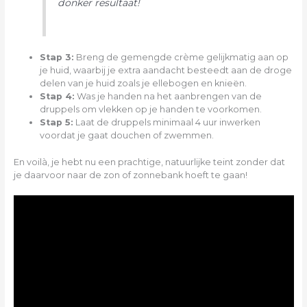
donker resultaat!
Stap 3:
Breng de gemengde crème gelijkmatig aan op
je huid, waarbij je extra aandacht besteedt aan de droge
delen van je huid zoals je ellebogen en knieën.
Stap 4:
Was je handen na het aanbrengen van de
druppels om vlekken op je handen te voorkomen.
Stap 5:
Laat de druppels minimaal 4 uur inwerken
voordat je gaat douchen of zwemmen.
En voilà, je hebt nu een prachtige, natuurlijke teint zonder dat
je daarvoor naar de zon of zonnebank hoeft te gaan!